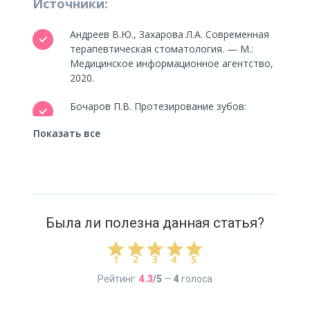
Источники:
Андреев В.Ю., Захарова Л.А. Современная
терапевтическая стоматология. — М.:
Медицинское информационное агентство,
2020.
Бочаров П.В. Протезирование зубов:
теория и практика. — СПб.: ЭЛБИ-СПб,
Показать все
2019.
Волков В.М., Смирнова Е.Н. Хирургическая
стоматология и имплантология. — М.:
ГЭОТАР-Медиа, 2018.
Была ли полезна данная статья?
Ершова Н.А. Эстетическая стоматология
и реставрация жевательных зубов. — М.:
МЕДпресс, 2021.
Кузнецов В.П. Протезирование
Рейтинг:
4.3
/5
—
4
голоса
и восстановление зубов: штифты
и вкладки. — М.: Литтерра, 2017.