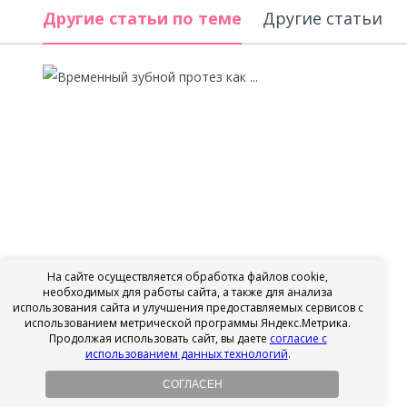
Другие статьи по теме
Другие 
На сайте осуществляется обработка файлов cookie,
необходимых для работы сайта, а также для анализа
использования сайта и улучшения предоставляемых сервисов с
Временный зубной протез как ...
использованием метрической программы Яндекс.Метрика.
Продолжая использовать сайт, вы даете
согласие с
11.02.2026
использованием данных технологий
.
Автор:
Бессонов Игорь Константинович
СОГЛАСЕН
Из этой статьи вы узнаете: