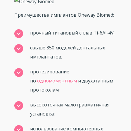
Преимущества имплантов Oneway Biomed:
прочный титановый сплав Ti-6Al-4V;
свыше 350 моделей дентальных
имплантатов;
протезирование
по
одномоментным
и двухэтапным
протоколам;
высокоточная малотравматичная
установка;
использование компьютерных