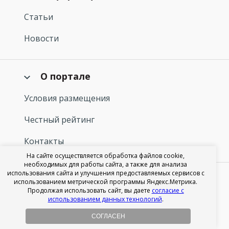
Статьи
Новости
О портале
Условия размещения
Честный рейтинг
Контакты
На сайте осуществляется обработка файлов cookie,
необходимых для работы сайта, а также для анализа
использования сайта и улучшения предоставляемых сервисов с
Акции
использованием метрической программы Яндекс.Метрика.
Продолжая использовать сайт, вы даете
согласие с
использованием данных технологий
.
Имплантация All-on-4
СОГЛАСЕН
Имплантация All-on-6