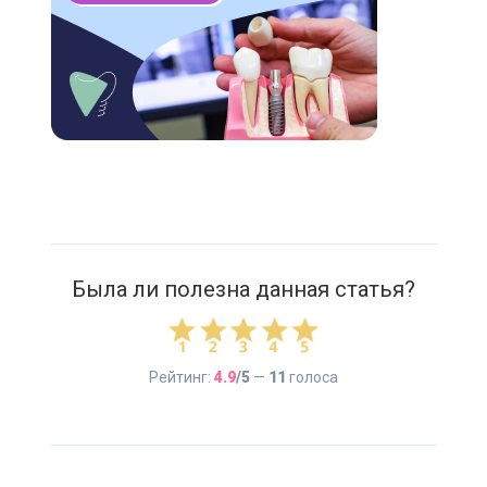
2019;21:e55—e68.
С. Хёрсон. Оригинальные интегрированные
компоненты для имплантатов, 2016.
Östman PO, Hellman M, Sennerby L. Ten
years later. Results from a prospective single-
centre clinical study on 121 oxidized (TiUnite)
Brånemark implants in 46 patients, 2012.
Была ли полезна данная статья?
Рейтинг:
4.9
/5
—
11
голоса