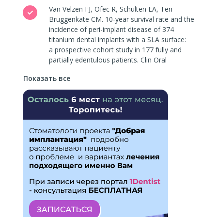
Van Velzen FJ, Ofec R, Schulten EA, Ten
Bruggenkate CM.
10-year
survival rate and the
incidence of peri-implant disease of 374
titanium dental implants with a SLA surface:
a prospective cohort study in 177 fully and
partially edentulous patients. Clin Oral
Implants Res, 2015
Показать все
Jean-Paul Davidas. Looking for a new
international standard for characterization,
classification and identification of surfaces
in implantable materials. POSEIDO Journal,
2014
Jean-Paul Davidas. Looking for a new
international standard for characterization,
classification and identification of surfaces
in implantable materials. POSEIDO Journal,
2014
Hall J, et al. Clin Implant Dent Relat Res