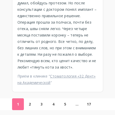
думал, обойдусь протезом. Но после
консультации с доктором понял: имплант –
единственно правильное решение.
Операция прошла за полчаса, почти без
отека, швы сняли легко. Через четыре
месяца поставили коронку – теперь не
отличить от родного. Все четко, по делу,
без лишних слов, но при этом с вниманием
к деталям. Ни разу не пожалел о выборе.
Рекомендую всем, кто ценит качество и не
любит «тянуть кота за хвост».
Приём в клинике “
Стоматология «32 Дент»
на Академической
”
1
2
3
4
5
…
17