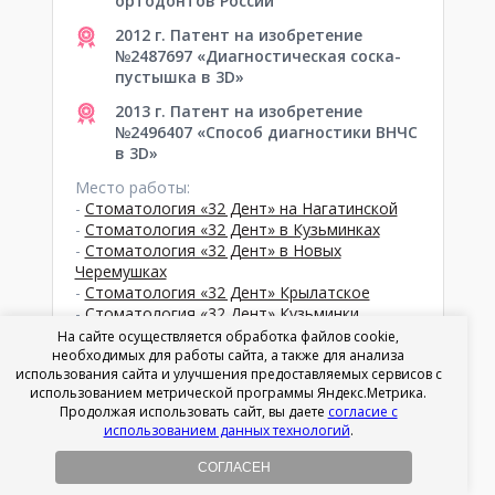
ортодонтов России
2012 г. Патент на изобретение
№2487697 «Диагностическая соска-
пустышка в 3D»
2013 г. Патент на изобретение
№2496407 «Способ диагностики ВНЧС
в 3D»
Место работы:
-
Стоматология «32 Дент» на Нагатинской
-
Стоматология «32 Дент» в Кузьминках
-
Стоматология «32 Дент» в Новых
Черемушках
-
Стоматология «32 Дент» Крылатское
-
Стоматология «32 Дент» Кузьминки,
отделение 2
На сайте осуществляется обработка файлов cookie,
-
Стоматология «32 Дент» Левобережный-
необходимых для работы сайта, а также для анализа
использования сайта и улучшения предоставляемых сервисов с
Ховрино
использованием метрической программы Яндекс.Метрика.
-
Стоматология «32 Дент» на Академической
Продолжая использовать сайт, вы даете
согласие с
-
Стоматология «32 Дент» на ВДНХ
использованием данных технологий
.
-
Стоматология «32 Дент» на Нахимовском
проспекте
СОГЛАСЕН
-
Стоматология «32 Дент» на Пионерской