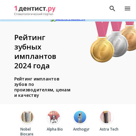
Рейтинг
зубных
имплантов
2024 года
Рейтинг имплантов
зубов по
производителям, ценам
и качеству
Nobel
Alpha Bio
Anthogyr
Astra Tech
Stra
Biocare