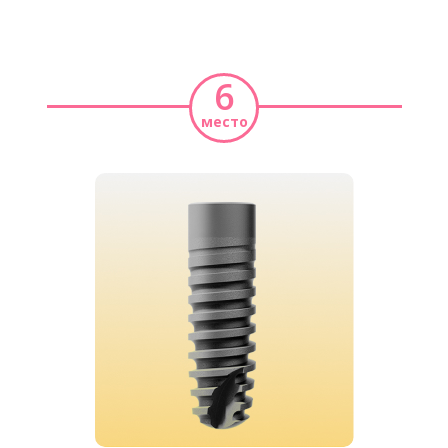
6
место