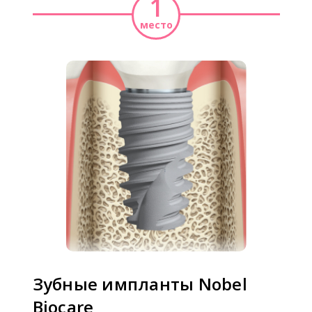
1
место
Зубные импланты Nobel
Biocare