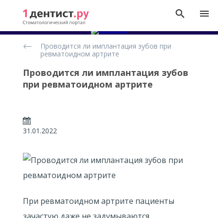
Статьи
Проводится ли имплантация зубов при
о
ревматоидном артрите
имплантации
зубов
Проводится ли имплантация зубов
при ревматоидном артрите
31.01.2022
При ревматоидном артрите пациенты
зачастую даже не задумываются