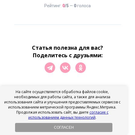
Тактика для родителей в трудных
Рейтинг:
0
/5
—
0
голоса
ситуациях. — Москва: АСТ, 2020.
Гиппенрейтер Ю. Общаться с ребенком.
Как? — Москва: АСТ, 2019.
Статья полезна для вас?
Поделитесь с друзьями:
На сайте осуществляется обработка файлов cookie,
необходимых для работы сайта, а также для анализа
использования сайта и улучшения предоставляемых сервисов с
10.07.2025
использованием метрической программы Яндекс.Метрика.
Продолжая использовать сайт, вы даете
согласие с
Автор статьи:
использованием данных технологий
.
СОГЛАСЕН