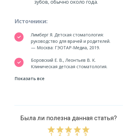
зубов, обычно около года.
Источники:
Лимберг Я. Детская стоматология:
руководство для врачей и родителей.
— Москва: ГЭОТАР-Медиа, 2019.
Боровский Е. В., Леонтьев В. К.
Клиническая детская стоматология.
— Москва: Медицина, 2017.
Показать все
Барер Г. М. Детская терапевтическая
стоматология. — Москва: МедПресс-
информ, 2016.
Кудрявцева В. Как помочь ребенку
Была ли полезна данная статья?
преодолеть страхи. — Москва: Эксмо,
2018.
Петрановская Л. Что делать, если...