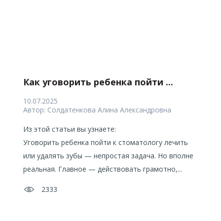
Как уговорить ребенка пойти ...
Как уговорить ребенка пойти ...
В
Д
10.07.2025
10.07.2025
14
10
Автор:
Автор:
Солдатенкова Алина Александровна
Солдатенкова Алина Александровна
Ав
Ав
Из этой статьи вы узнаете:
Из этой статьи вы узнаете:
Из
Из
Уговорить ребенка пойти к стоматологу лечить
Уговорить ребенка пойти к стоматологу лечить
Ге
Де
или удалять зубы — непростая задача. Но вполне
или удалять зубы — непростая задача. Но вполне
мо
ре
м с
м с
реальная. Главное — действовать грамотно,...
реальная. Главное — действовать грамотно,...
ра
мо
фо
зу
2333
2333