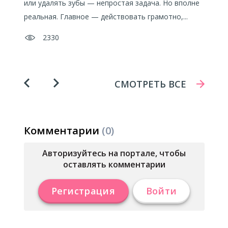
или удалять зубы — непростая задача. Но вполне
или удалять зубы — непростая задача. Но вполне
мо
ре
м с
м с
реальная. Главное — действовать грамотно,...
реальная. Главное — действовать грамотно,...
ра
мо
фо
зу
2330
2330
СМОТРЕТЬ ВСЕ
СМОТРЕТЬ ВСЕ
Комментарии
(0)
Авторизуйтесь на портале, чтобы
оставлять комментарии
Регистрация
Войти