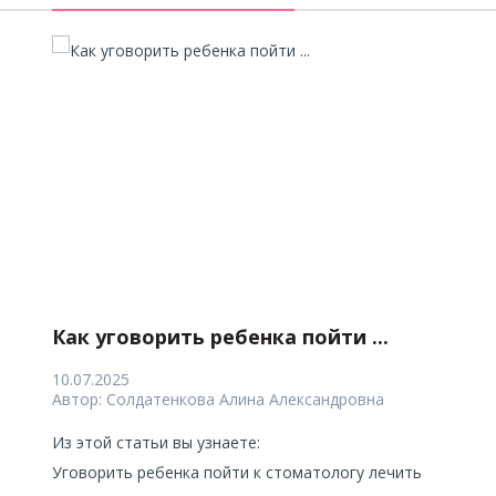
Как уговорить ребенка пойти ...
Как уговорить ребенка пойти ...
В
Д
10.07.2025
10.07.2025
14
10
Автор:
Автор:
Солдатенкова Алина Александровна
Солдатенкова Алина Александровна
Ав
Ав
Из этой статьи вы узнаете:
Из этой статьи вы узнаете:
Из
Из
Уговорить ребенка пойти к стоматологу лечить
Уговорить ребенка пойти к стоматологу лечить
Ге
Де