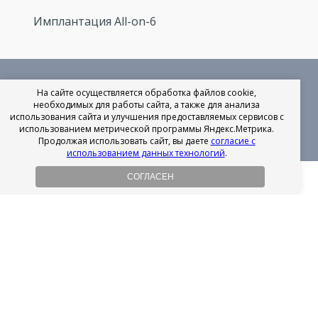
Имплантация All-on-6
Политика конфиденциальности
На сайте осуществляется обработка файлов cookie,
необходимых для работы сайта, а также для анализа
использования сайта и улучшения предоставляемых сервисов с
© 2026 Все права защищены
использованием метрической программы Яндекс.Метрика.
Продолжая использовать сайт, вы даете
согласие с
использованием данных технологий
.
СОГЛАСЕН
Рассрочка на имплантацию
Без первоначального взноса!
Подробнее
Осенний ценопад!
Подробнее