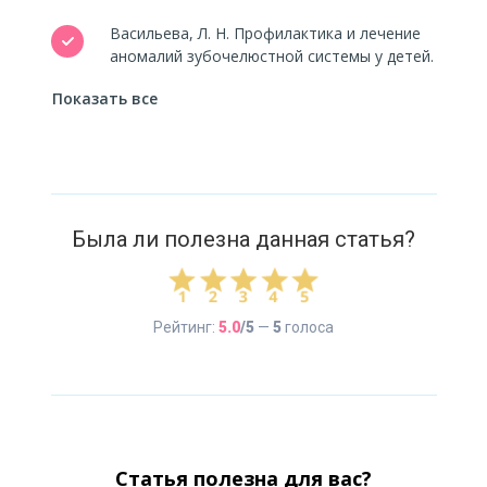
Васильева, Л. Н. Профилактика и лечение
аномалий зубочелюстной системы у детей.
— М.: ГЭОТАР-Медиа, 2020.
Показать все
Головин, П. Н., Иванов, А. П. Основы
ортодонтической коррекции у детей и
подростков. — Новосибирск: Наука, 2018.
Ляховецкий, А. Г. Методика использования
Была ли полезна данная статья?
ортодонтических пластин и брекет-систем
у детей. // Российская стоматологическая
газета, 2021.
Фомин, В. К., Захарова, Н. С. Пластинки и
Рейтинг:
5.0
/5
—
5
голоса
брекеты: сравнительный анализ для
коррекции прикуса у детей. // Ортодонтия
сегодня, №3, 2022.
Статья полезна для вас?