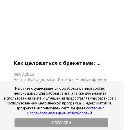
Как целоваться с брекетами: ...
08.03.2025
Автор:
Новодворская Наталия Александровна
На сайте осуществляется обработка файлов cookie,
Из этой статьи вы узнаете:
необходимых для работы сайта, а также для анализа
использования сайта и улучшения предоставляемых сервисов с
Как целоваться с брекетами — вопрос, который
использованием метрической программы Яндекс.Метрика.
рано или поздно возникает у каждого, кто
Продолжая использовать сайт, вы даете
согласие с
использованием данных технологий
.
решился на ортодонтическое лечение. И в голове...
СОГЛАСЕН
4239