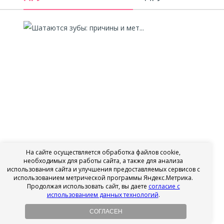
На сайте осуществляется обработка файлов cookie,
Шатаются зубы: причины и мет...
необходимых для работы сайта, а также для анализа
использования сайта и улучшения предоставляемых сервисов с
04.04.2026
использованием метрической программы Яндекс.Метрика.
Автор:
Потапкин Иван Алексеевич
Продолжая использовать сайт, вы даете
согласие с
использованием данных технологий
.
Из этой статьи вы узнаете:
СОГЛАСЕН
Шатаются зубы... Для многих пациентов эта фраза