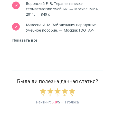
Боровский Е. В. Терапевтическая
стоматология: Учебник. — Москва: МИА,
2011. — 840 с.
Макеева И. М. Заболевания пародонта:
Учебное пособие. — Москва: ГЭОТАР-
Медиа, 2020. — 336 с.
Показать все
Скрипкина Г. И. Экономика
стоматологической помощи: Руководство.
— Санкт-Петербург: СпецЛит, 2017.
— 256 с.
Лукиных Л. М. Кариес зубов: Профилактика
и лечение: Учебное пособие. — Нижний
Была ли полезна данная статья?
Новгород: НГМА, 2018. — 288 с.
Фёдоров Ю. А. Профилактика
стоматологических заболеваний:
Рейтинг:
5.0
/5
—
1
голоса
Руководство. — Санкт-Петербург: Человек,
2020. — 416 с.