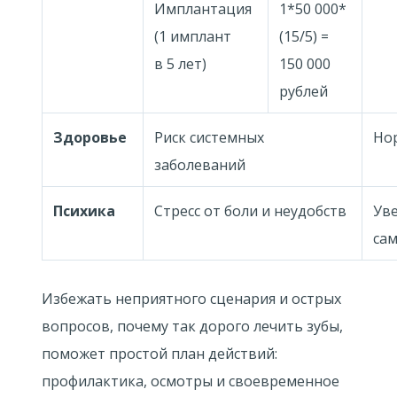
Имплантация
1*50 000*
(1 имплант
(15/5) =
в 5 лет)
150 000
рублей
Здоровье
Риск системных
Но
заболеваний
Психика
Стресс от боли и неудобств
Уве
са
Избежать неприятного сценария и острых
вопросов, почему так дорого лечить зубы,
поможет простой план действий:
профилактика, осмотры и своевременное