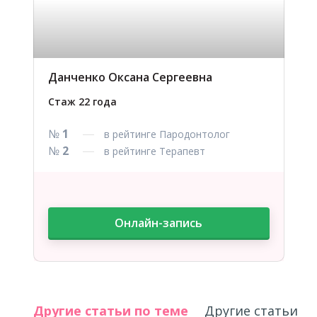
Данченко Оксана Сергеевна
Стаж 22 года
№
1
в рейтинге Пародонтолог
№
2
в рейтинге Терапевт
Онлайн-запись
Другие статьи по теме
Другие 