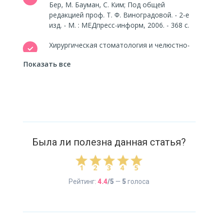
Бер, М. Бауман, С. Ким; Под общей
редакцией проф. Т. Ф. Виноградовой. - 2-е
изд. - М. : МЕДпресс-информ, 2006. - 368 с.
Хирургическая стоматология и челюстно-
лицевая хирургия. Национальное
Показать все
руководство / под ред. А. А. Кулакова, Т. Г.
Робустовой, А. И. Неробеева. - М. :
ГЭОТАР-Медиа, 2010. - 928 с.
Хирургическая стоматология: Учебник / Т.
Г. Робустова, В. В. Афанасьев, Э. А.
Базикян, Я. М. Биберман [и др.] - 3-е
Была ли полезна данная статья?
Рейтинг:
4.4
/5
—
5
голоса