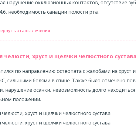
на полная диагностика — МРТ сустава, кондилография
ал нарушение окклюзионных контактов, отсутствие зуб
евая компьютерная томография височно-нижнечелюстног
4.6, необходимость санации полости рта.
графия. И подготовлен план лечения.
ернуть этапы лечения
С:
мплексное обследование методами функциональной ди
ение верхней челюсти при помощи средств классическ
 челюсти, хруст и щелчки челюстного сустав
ее дисфункцию ВНЧС.
нтии — установка аппарата Дерихсвайлера:
тился по направлению остеопата с жалобами на хруст 
сного лечения ВНЧС:
ЧС, сильными болями в спине. Также было отмечено по
и, нарушение осанки, невозможность долго находиться
м брекет-системы с многопетлевой дугой:
ерапия.
ьном положении.
я полости рта.
льтате ортодонтического лечения челюсти приобрели
ие зубов.
рциональные размеры, окклюзионные взаимоотношен