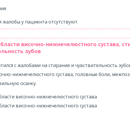
я жалобы у пациента отсутствуют.
бласти височно-нижнечелюстного сустава, ст
ельность зубов
у пациента выявлено сужение верхней челюсти при но
ней, некорректное смыкание зубов и рецессия десен —
тился с жалобами на стирание и чувствительность зубо
лением шейки зуба, что и привело к повышенной чувств
сочно-нижнечелюстного сустава, головные боли, межпо
вильную осанку.