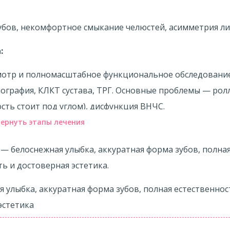
ния челюсти и нормализации окклюзионных взаимоот
едующим подключением многопетлевой техники и уст
вых тяг.
лости рта пациента «до» и «после» лечения дисфункции
:
мотр и полномасштабное функциональное обследовани
ография, КЛКТ сустава, ТРГ. Основные проблемы — рол
сть стоит под углом), дисфункция ВНЧС.
ернуть этапы лечения
 — белоснежная улыбка, аккуратная форма зубов, полна
ь и достоверная эстетика.
 лечение ВНЧС: