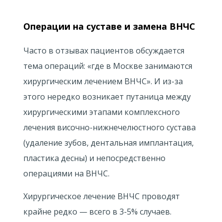
ерапия
Операции на суставе и замена ВНЧС
изация положения челюстей после проведения ортодо
вка брекет-системы для ортодонтической коррекции, 
я.
верхней челюсти.
Часто в отзывах пациентов обсуждается
тема операций: «где в Москве занимаются
зование техники Mock-up для моделирования анатоми
хирургическим лечением ВНЧС». И из-за
непосредственно в полости рта пациента. Изготовлени
тат ортодонтического лечения — устранение асимметри
этого нередко возникает путаница между
, 3D-печать и перенос прототипа на собственные зубы
выравнивание зубов обеих челюстей.
хирургическими этапами комплексного
лечения височно-нижнечелюстного сустава
ная ортопедическая доорганизация, реконструктивное
(удаление зубов, дентальная имплантация,
ирование всех единиц верхней и нижней челюсти кера
пластика десны) и непосредственно
ное реконструктивное протезирование, ортопедическ
рациями. Полное восстановление анатомической формы
операциями на ВНЧС.
ческая реставрация с восстановлением морфологии зуб
ьных окклюзионных контактов.
венно возможный вариант для создания правильного 
Хирургическое лечение ВНЧС проводят
ализации бугорковых контактов.
крайне редко — всего в
3-5%
случаев.