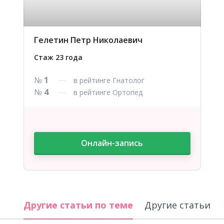
Гелетин Петр Николаевич
Стаж 23 года
№
1
в рейтинге Гнатолог
№
4
в рейтинге Ортопед
Онлайн-запись
Другие статьи по теме
Другие 