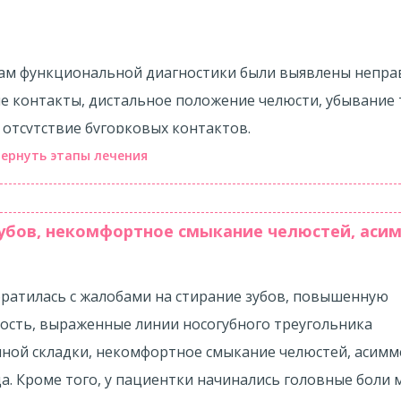
ам функциональной диагностики были выявлены непр
 контакты, дистальное положение челюсти, убывание
ового прототипа без обточки зубов, примерка модели 
 отсутствие бугорковых контактов.
ернуть этапы лечения
убов, некомфортное смыкание челюстей, аси
С:
стоянных керамических реставраций:
 решение о комплексной терапии: ортодонтическое леч
ратилась с жалобами на стирание зубов, повышенную
конструктивное протезирование, шинотерапия.
ость, выраженные линии носогубного треугольника
ной складки, некомфортное смыкание челюстей, асим
вка металлической брекет-системы для коррекции дис
ца. Кроме того, у пациентки начинались головные боли