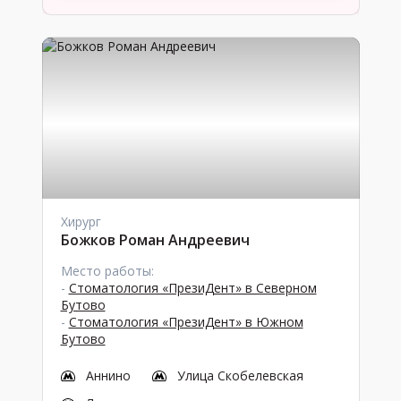
Хирург
Божков Роман Андреевич
Место работы:
-
Стоматология «ПрезиДент» в Северном
Бутово
-
Стоматология «ПрезиДент» в Южном
Бутово
Аннино
Улица Скобелевская