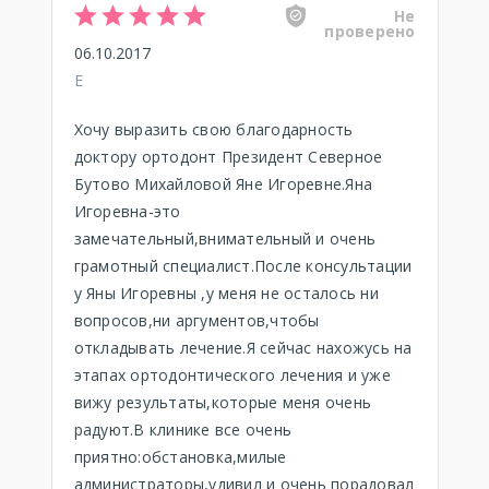
Не
проверено
06.10.2017
Е
Хочу выразить свою благодарность
доктору ортодонт Президент Северное
Бутово Михайловой Яне Игоревне.Яна
Игоревна-это
замечательный,внимательный и очень
грамотный специалист.После консультации
у Яны Игоревны ,у меня не осталось ни
вопросов,ни аргументов,чтобы
откладывать лечение.Я сейчас нахожусь на
этапах ортодонтического лечения и уже
вижу результаты,которые меня очень
радуют.В клинике все очень
приятно:обстановка,милые
администраторы,удивил и очень порадовал