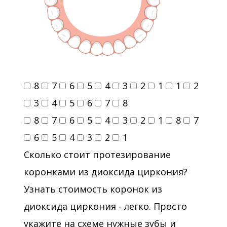
8
7
6
5
4
3
2
1
1
2
3
4
5
6
7
8
8
7
6
5
4
3
2
1
8
7
6
5
4
3
2
1
Сколько стоит протезирование
коронками из диоксида циркония?
Узнать стоимость коронок из
диоксида циркония - легко. Просто
укажите на схеме нужные зубы и