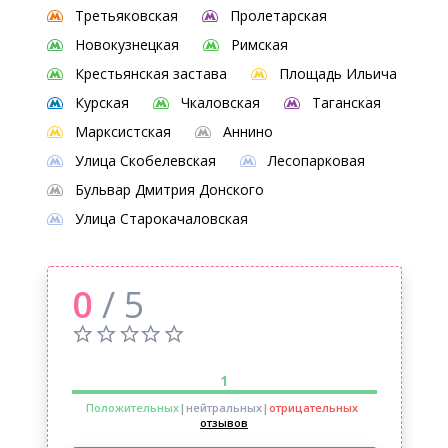
Третьяковская
Пролетарская
Новокузнецкая
Римская
Крестьянская застава
Площадь Ильича
Курская
Чкаловская
Таганская
Марксистская
Аннино
Улица Скобелевская
Лесопарковая
Бульвар Дмитрия Донского
Улица Старокачаловская
0
/ 5
1
Положительных
|нейтральных
|
отрицательных
отзывов