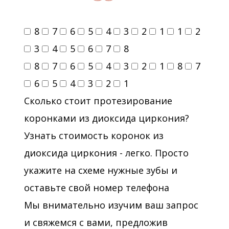
8
7
6
5
4
3
2
1
1
2
3
4
5
6
7
8
8
7
6
5
4
3
2
1
8
7
6
5
4
3
2
1
Сколько стоит протезирование
коронками из диоксида циркония?
Узнать стоимость коронок из
диоксида циркония - легко. Просто
укажите на схеме нужные зубы и
оставьте свой номер телефона
Мы внимательно изучим ваш запрос
и свяжемся с вами, предложив