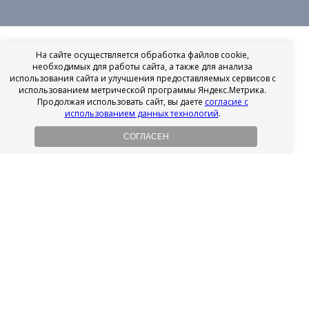
На сайте осуществляется обработка файлов cookie,
необходимых для работы сайта, а также для анализа
использования сайта и улучшения предоставляемых сервисов с
использованием метрической программы Яндекс.Метрика.
Продолжая использовать сайт, вы даете
согласие с
использованием данных технологий
.
СОГЛАСЕН
Рассрочка на имплантацию
Без первоначального взноса!
Подробнее
Осенний ценопад!
Подробнее
Ищешь врача?
Выбери своего стоматолога
Посмотреть рейтинг