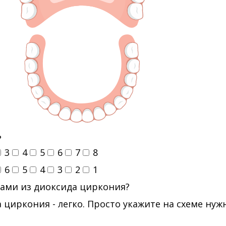
ь
3
4
5
6
7
8
6
5
4
3
2
1
ами из диоксида циркония?
 циркония - легко. Просто укажите на схеме ну