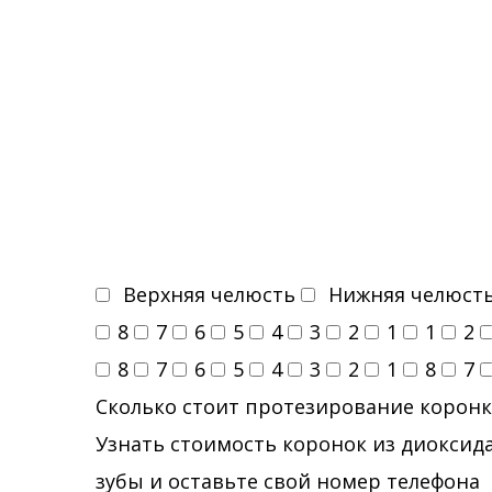
Верхняя челюсть
Нижняя челюст
8
7
6
5
4
3
2
1
1
2
8
7
6
5
4
3
2
1
8
7
Сколько стоит протезирование коронк
Узнать стоимость коронок из диоксида
зубы и оставьте свой номер телефона