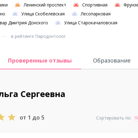
ники
Ленинский проспект
Спортивная
Фрунз
ино
Улица Скобелевская
Лесопарковая
вар Дмитрия Донского
Улица Старокачаловская
в рейтинге Пародонтолог
Проверенные отзывы
Образование
ьга Сергеевна
от 1 до 5
Сортировать по:
П