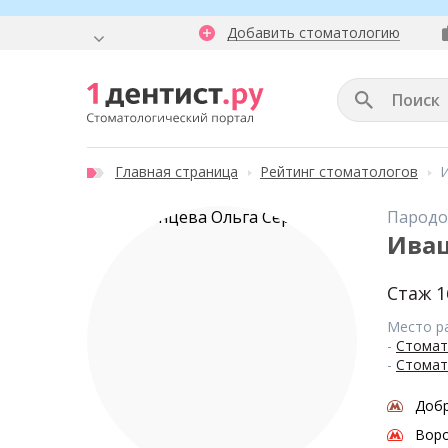
Добавить стоматологию
Главная страница
Рейтинг стоматологов
И
Пародо
Иваш
Стаж 1
Место р
-
Стомат
-
Стомат
Доб
Вор