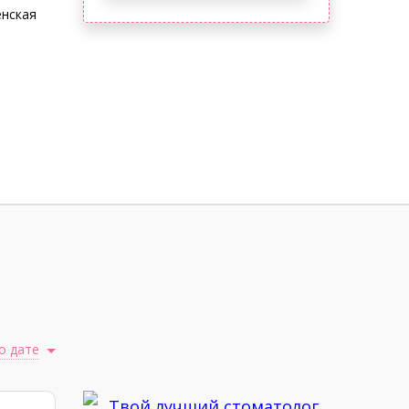
енская
о дате