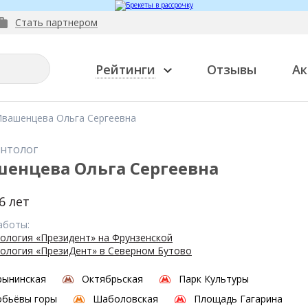
Стать партнером
Рейтинги
Отзывы
Ак
вашенцева Ольга Сергеевна
нтолог
енцева Ольга Сергеевна
6 лет
аботы:
ология «Президент» на Фрунзенской
ология «ПрезиДент» в Северном Бутово
рынинская
Октябрьская
Парк Культуры
обьёвы горы
Шаболовская
Площадь Гагарина