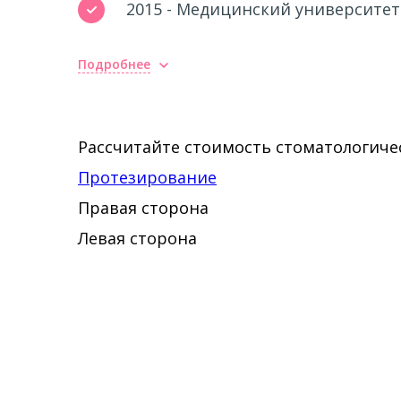
2015 - Медицинский университе
Повышение квалификации
Подробнее
2013 - "Организация здравоохра
Рассчитайте стоимость стоматологичес
Университет Дружбы народов
Протезирование
Правая сторона
Левая сторона