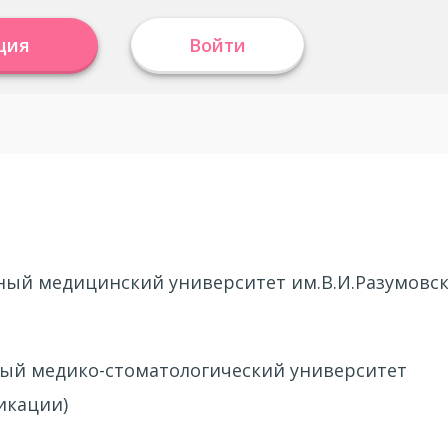
ция
Войти
нный медицинский университет им.В.И.Разумовс
ный медико-стоматологический университет
икации)