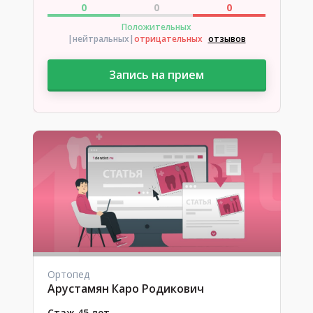
0
0
0
Положительных
|нейтральных
|
отрицательных
отзывов
Запись на прием
Ортопед
Арустамян Каро Родикович
Стаж 45 лет