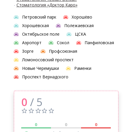
-
Стоматология «Доктор Каро»
Петровский парк
Хорошёво
Хорошёвская
Полежаевская
Октябрьское поле
ЦСКА
Аэропорт
Сокол
Панфиловская
Зорге
Профсоюзная
Ломоносовский проспект
Новые Черемушки
Раменки
Проспект Вернадского
0
/ 5
0
0
0