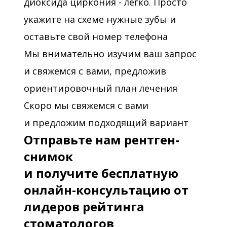
диоксида циркония - легко. Просто
ВНЧС.»
укажите на схеме нужные зубы и
2012 - «Балют Совершенствование/
оставьте свой номер телефона
упрощение ортодонтического
Мы внимательно изучим ваш запрос
лечения с помощью кортикотомии.»,
и свяжемся с вами, предложив
ориентировочный план лечения
2013 - «Первый шаг к успешной
Скоро мы свяжемся с вами
карьере в ортодонтии», Дентал
и предложим подходящий вариант
комплекс, Москва
Отправьте нам рентген-
2013 - «Основы электромиографии
снимок
лица и мышц кранио-мандибулярной
и получите бесплатную
системы,» Институт биотехнологий и
онлайн-консультацию от
междисциплинарной стоматологии,
лидеров рейтинга
к. м. н., Котляров В. В., Москва
стоматологов