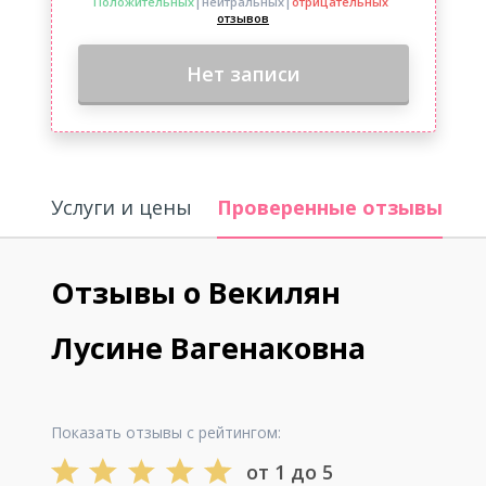
Положительных
|нейтральных
|
отрицательных
отзывов
Нет записи
Услуги и цены
Проверенные отзывы
О
Отзывы о Векилян
Лусине Вагенаковна
Показать отзывы с рейтингом:
от 1 до 5