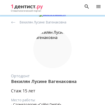
Рейтинг
Векилян Лусине Вагенаковна
стоматологов
Ортодонт
Векилян Лусине Вагенаковна
Стаж 15 лет
Место работы:
-
Стоматология «Colibri Dental»