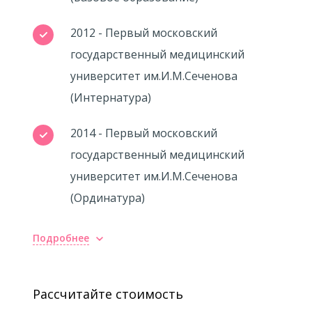
2012 - Первый московский
государственный медицинский
университет им.И.М.Сеченова
(Интернатура)
2014 - Первый московский
государственный медицинский
университет им.И.М.Сеченова
(Ординатура)
Подробнее
Повышение квалификации
2012 - Steinbeis-Transfer-Institut
Рассчитайте стоимость
Biotechnology in Interdisciplinary