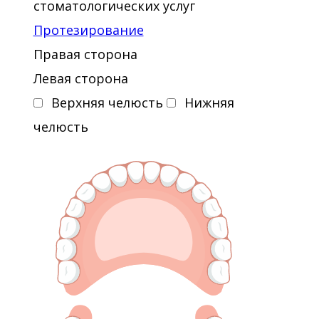
стоматологических услуг
Dentistry 2-х летний курс Штайнбайс
Протезирование
Университет, Грегор Славичек
Правая сторона
(Штутгардт)
Левая сторона
2012 - «Innovative Solutions in
Верхняя челюсть
Нижняя
Contemporary Orthodontic
челюсть
Treatment», участник
Международной конференции 3M
Unitek, Москва
2012 - «Философия MBT.
Теоритический курс», Др. К. Музыра,
Москва
2012 - «Современное