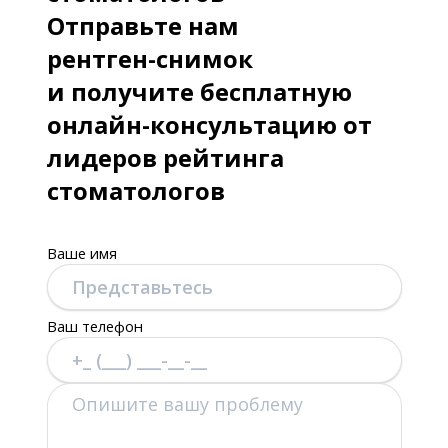
Отправьте нам
2013 - «Современные технологии
диагностики и лечения заболеваний
рентген-снимок
у детей», первое место в конкурсе
и получите бесплатную
молодых ученых на лучшую научную
онлайн-консультацию от
работу, Москва
лидеров рейтинга
стоматологов
Ваше имя
Ваш телефон