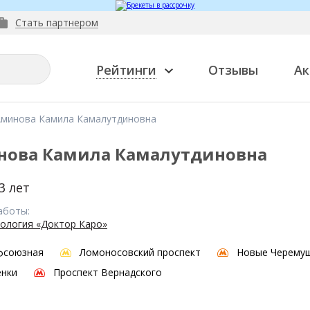
Стать партнером
Рейтинги
Отзывы
Ак
Аминова Камила Камалутдиновна
нова Камила Камалутдиновна
3 лет
аботы:
ология «Доктор Каро»
фсоюзная
Ломоносовский проспект
Новые Черему
енки
Проспект Вернадского