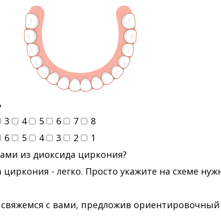
ь
3
4
5
6
7
8
6
5
4
3
2
1
ами из диоксида циркония?
 циркония - легко. Просто укажите на схеме ну
 свяжемся с вами, предложив ориентировочный