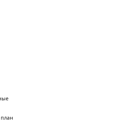
жные
 план