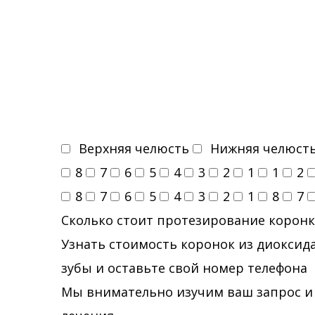
Верхняя челюсть
Нижняя челюст
8
7
6
5
4
3
2
1
1
2
8
7
6
5
4
3
2
1
8
7
Сколько стоит протезирование коронк
Узнать стоимость коронок из диоксида
зубы и оставьте свой номер телефона
Мы внимательно изучим ваш запрос и