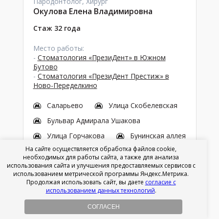
Пародонтолог, Хирург
Окулова Елена Владимировна
Стаж 32 года
Место работы:
-
Стоматология «ПрезиДент» в Южном
Бутово
-
Стоматология «ПрезиДент Престиж» в
Ново-Переделкино
Саларьево
Улица Скобелевская
Бульвар Адмирала Ушакова
Улица Горчакова
Бунинская аллея
На сайте осуществляется обработка файлов cookie,
необходимых для работы сайта, а также для анализа
0
/ 5
использования сайта и улучшения предоставляемых сервисов с
использованием метрической программы Яндекс.Метрика.
Продолжая использовать сайт, вы даете
согласие с
0
0
0
использованием данных технологий
.
Положительных
СОГЛАСЕН
|нейтральных
|
отрицательных
отзывов