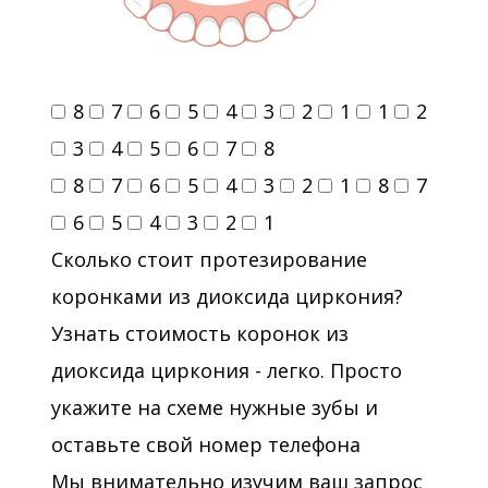
8
7
6
5
4
3
2
1
1
2
3
4
5
6
7
8
8
7
6
5
4
3
2
1
8
7
6
5
4
3
2
1
Сколько стоит протезирование
коронками из диоксида циркония?
Узнать стоимость коронок из
диоксида циркония - легко. Просто
укажите на схеме нужные зубы и
оставьте свой номер телефона
Мы внимательно изучим ваш запрос