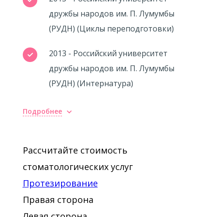
дружбы народов им. П. Лумумбы
(РУДН) (Циклы переподготовки)
2013 - Российский университет
дружбы народов им. П. Лумумбы
(РУДН) (Интернатура)
Подробнее
Повышение квалификации
2012 - участвовала от России в
Рассчитайте стоимость
международном конкурсе в Италии
стоматологических услуг
«по эстетическим реставрациям»
Протезирование
Правая сторона
Левая сторона