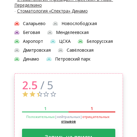
Переделкино
-
Стоматология «Спектра» Динамо
Саларьево
Новослободская
Беговая
Менделеевская
Аэропорт
ЦСКА
Белорусская
Дмитровская
Савёловская
Динамо
Петровский парк
2.5
/ 5
1
1
Положительных
|нейтральных
|
отрицательных
отзывов