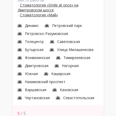
Место работы:
-
Стоматология «Smile at once» на
Дмитровском шоссе
-
Стоматология «Май»
Динамо
Петровский парк
Петровско-Разумовская
Телецентр
Савёловская
Бутырская
Улица Милашенкова
Фонвизинская
Тимирязевская
Дмитровская
Нагорная
Южная
Каширская
Нахимовский проспект
Варшавская
Каховская
Чертановская
Севастопольская
5
/ 5