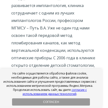
развивается имплантология, клиника
сотрудничает с одним из лучших
имплантологов России, профессором
МГМСУ – Путь В.А. Уже не один год нами
освоен такой передовой метод
пломбирования каналов, как метод
вертикальной конденсации, используются
оптические приборы. С 2006 года в клинике
открыто отделение детской стоматологии,
лицензия № 77-01-001560.
На сайте осуществляется обработка файлов cookie,
необходимых для работы сайта, а также для анализа
использования сайта и улучшения предоставляемых сервисов с
использованием метрической программы Яндекс.Метрика.
Продолжая использовать сайт, вы даете
согласие с
использованием данных технологий
.
Рассчитайте стоимость
СОГЛАСЕН
стоматологических услуг