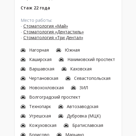
Стаж 22 года
Место работы:
-
Стоматология «Май»
-
Стоматология «Дентастиль»
-
Стоматология «Три Дентал»
Нагорная
Южная
Каширская
Нахимовский проспект
Варшавская
Каховская
Чертановская
Севастопольская
Новохохловская
ЗИЛ
Волгоградский проспект
Технопарк
Автозаводская
Угрешская
Дубровка (МЦК)
Кожуховская
Братиславская
Борисово
Марьино