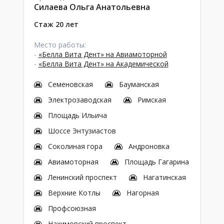
Силаева Ольга Анатольевна
Стаж 20 лет
Место работы:
-
«Белла Вита Дент» на Авиамоторной
-
«Белла Вита Дент» на Академической
Семеновская
Бауманская
Электрозаводская
Римская
Площадь Ильича
Шоссе Энтузиастов
Соколиная гора
Андроновка
Авиамоторная
Площадь Гагарина
Ленинский проспект
Нагатинская
Верхние Котлы
Нагорная
Профсоюзная
Нахимовский проспект