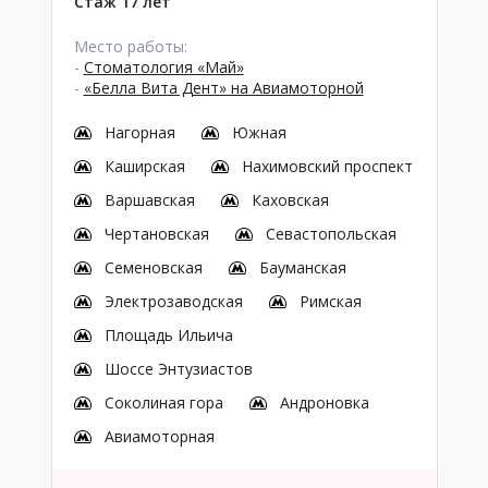
Стаж 17 лет
Место работы:
-
Стоматология «Май»
-
«Белла Вита Дент» на Авиамоторной
Нагорная
Южная
Каширская
Нахимовский проспект
Варшавская
Каховская
Чертановская
Севастопольская
Семеновская
Бауманская
Электрозаводская
Римская
Площадь Ильича
Шоссе Энтузиастов
Соколиная гора
Андроновка
Авиамоторная