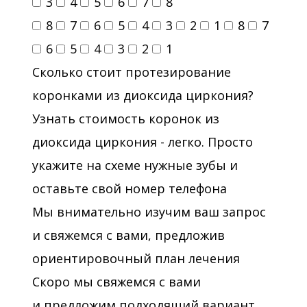
3
4
5
6
7
8
8
7
6
5
4
3
2
1
8
7
6
5
4
3
2
1
Сколько стоит протезирование
коронками из диоксида циркония?
Узнать стоимость коронок из
диоксида циркония - легко. Просто
укажите на схеме нужные зубы и
оставьте свой номер телефона
Мы внимательно изучим ваш запрос
и свяжемся с вами, предложив
ориентировочный план лечения
Скоро мы свяжемся с вами
и предложим подходящий вариант