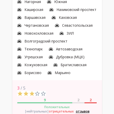
Нагорная
Южная
Каширская
Нахимовский проспект
Варшавская
Каховская
Чертановская
Севастопольская
Новохохловская
ЗИЛ
Волгоградский проспект
Технопарк
Автозаводская
Угрешская
Дубровка (МЦК)
Кожуховская
Братиславская
Борисово
Марьино
3
/ 5
9
2
2
Положительных
|нейтральных
|
отрицательных
отзывов