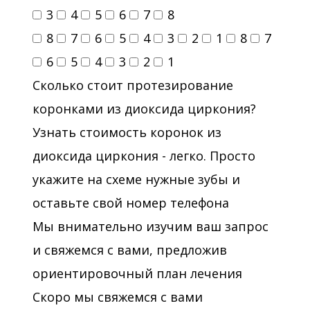
3
4
5
6
7
8
8
7
6
5
4
3
2
1
8
7
6
5
4
3
2
1
Сколько стоит протезирование
коронками из диоксида циркония?
Узнать стоимость коронок из
диоксида циркония - легко. Просто
укажите на схеме нужные зубы и
оставьте свой номер телефона
Мы внимательно изучим ваш запрос
и свяжемся с вами, предложив
ориентировочный план лечения
Скоро мы свяжемся с вами