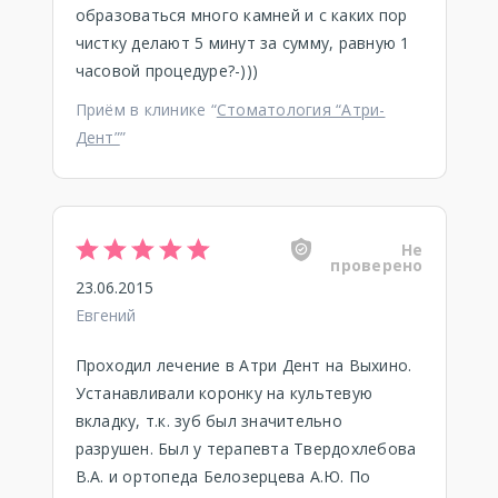
образоваться много камней и с каких пор
чистку делают 5 минут за сумму, равную 1
часовой процедуре?-)))
Приём в клинике “
Стоматология “Атри-
Дент”
”
Не
проверено
23.06.2015
Евгений
Проходил лечение в Атри Дент на Выхино.
Устанавливали коронку на культевую
вкладку, т.к. зуб был значительно
разрушен. Был у терапевта Твердохлебова
В.А. и ортопеда Белозерцева А.Ю. По