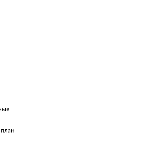
жные
 план