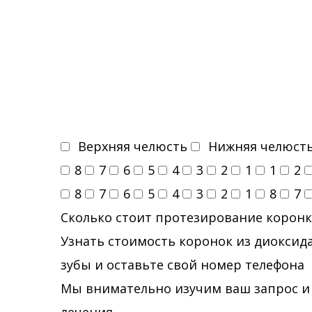
Верхняя челюсть
Нижняя челюст
8
7
6
5
4
3
2
1
1
2
8
7
6
5
4
3
2
1
8
7
Сколько стоит протезирование коронк
Узнать стоимость коронок из диоксида
зубы и оставьте свой номер телефона
Мы внимательно изучим ваш запрос и