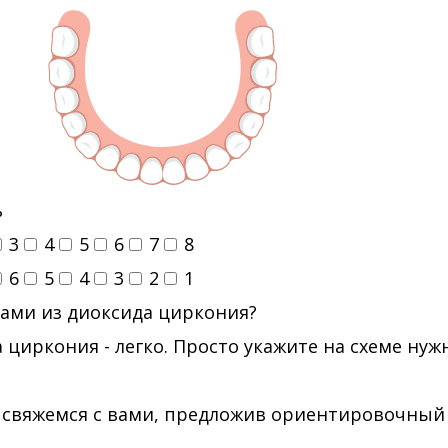
ь
3
4
5
6
7
8
6
5
4
3
2
1
ами из диоксида циркония?
 циркония - легко. Просто укажите на схеме ну
 свяжемся с вами, предложив ориентировочный