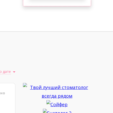
о дате
ено