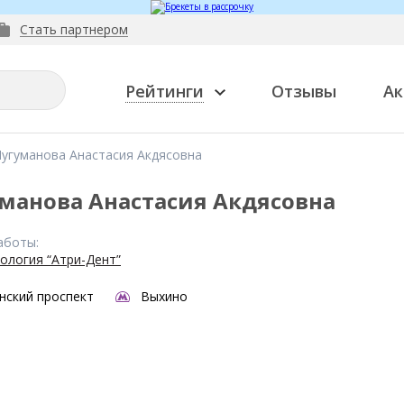
Стать партнером
Рейтинги
Отзывы
Ак
угуманова Анастасия Акдясовна
манова Анастасия Акдясовна
аботы:
ология “Атри-Дент”
нский проспект
Выхино