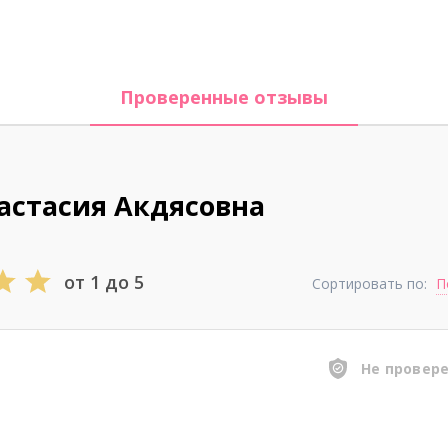
Проверенные отзывы
астасия Акдясовна
от 1 до 5
Сортировать по:
П
Не провер