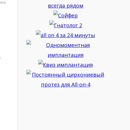
ено
ь
е