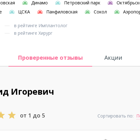
овская
Динамо
Петровский парк
Октябрьск
е
ЦСКА
Панфиловская
Сокол
Аэропо
в рейтинге Имплантолог
в рейтинге Хирург
Проверенные отзывы
Акции
ид Игоревич
от 1 до 5
Сортировать по:
П