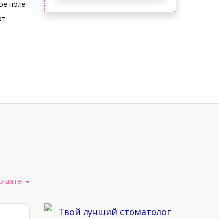
ое поле
рт
о дате