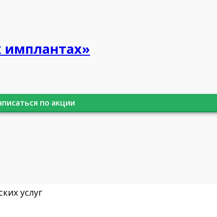
х имплантах»
аписаться по акции
ких услуг