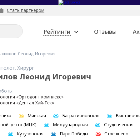
Стать партнером
Рейтинги
Отзывы
Ак
Башилов Леонид Игоревич
толог, Хирург
илов Леонид Игоревич
аботы:
ология «Ортодонт комплекс»
ология «Дентал Хай-Тек»
епиха
Минская
Багратионовская
Выставочн
вой центр (МЦК)
Международная
Студенческая
и
Кутузовская
Парк Победы
Стрешнево