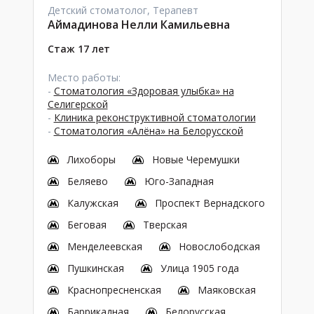
Детский стоматолог, Терапевт
Аймадинова Нелли Камильевна
Стаж 17 лет
Место работы:
-
Стоматология «Здоровая улыбка» на
Селигерской
-
Клиника реконструктивной стоматологии
-
Стоматология «Алёна» на Белорусской
Лихоборы
Новые Черемушки
Беляево
Юго-Западная
Калужская
Проспект Вернадского
Беговая
Тверская
Менделеевская
Новослободская
Пушкинская
Улица 1905 года
Краснопресненская
Маяковская
Баррикадная
Белорусская