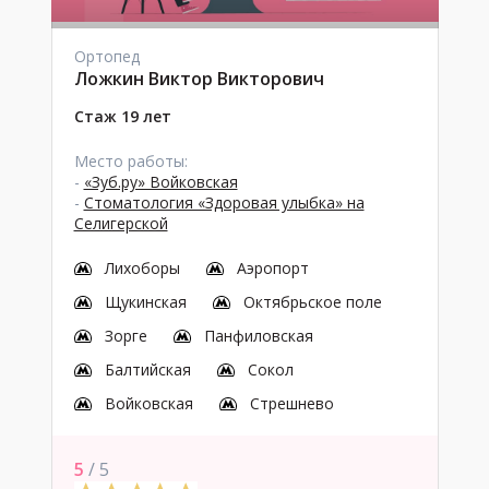
Ортопед
Ложкин Виктор Викторович
Стаж 19 лет
Место работы:
-
«Зуб.ру» Войковская
-
Стоматология «Здоровая улыбка» на
Селигерской
Лихоборы
Аэропорт
Щукинская
Октябрьское поле
Зорге
Панфиловская
Балтийская
Сокол
Войковская
Стрешнево
5
/ 5