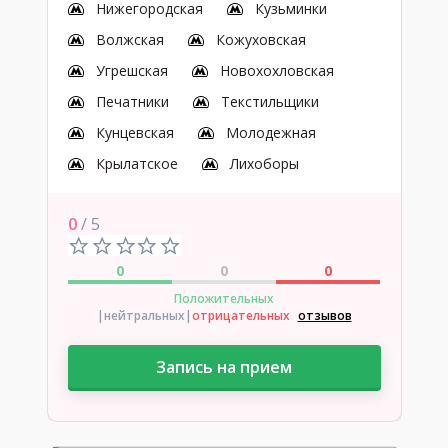
Нижегородская
Кузьминки
Волжская
Кожуховская
Угрешская
Новохохловская
Печатники
Текстильщики
Кунцевская
Молодежная
Крылатское
Лихоборы
0
/ 5
0
0
0
Положительных
|нейтральных
|
отрицательных
отзывов
Запись на прием