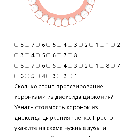
8
7
6
5
4
3
2
1
1
2
3
4
5
6
7
8
8
7
6
5
4
3
2
1
8
7
6
5
4
3
2
1
Сколько стоит протезирование
коронками из диоксида циркония?
Узнать стоимость коронок из
диоксида циркония - легко. Просто
укажите на схеме нужные зубы и