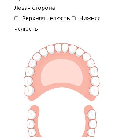
2018 - MIS course "Оптимальные
Левая сторона
протоколы винтовой фиксации на
Верхняя челюсть
Нижняя
коническом соединении от
челюсть
имплантации до протезирования."
г.Москва