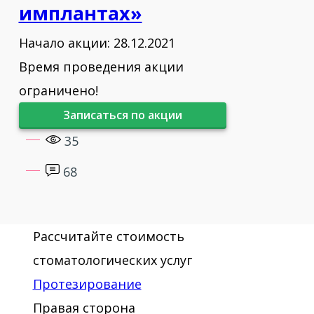
лифтинг." г.Москва
имплантах»
2017 - Сертификационный курс с
Начало акции: 28.12.2021
практикой на базе РУДН
Время проведения акции
«Имплантация IRIS» г.Москва
ограничено!
Записаться по акции
2017 - Учебный курс
«Микропротезирование
35
фронтальной группы зубов» г.Москва
68
2017 - "Прецизионный оттиск в
стоматологии: секрет оптимального
Рассчитайте стоимость
результата. Материалы, техники и
стоматологических услуг
способы для более эффективной
Протезирование
работы." г.Москва
Правая сторона