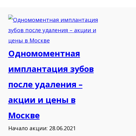
2013 - "Реализация психологического
стресса у человека: Бруксизм и
окклюзия" г.Москва
2013 - "Основы костной пластики.
Базовый курс." г.Смоленск
Одномоментная
2014 - "Основы костной пластики.
имплантация зубов
Продвинутый курс." г.Смоленск
после удаления –
2014 - "Реконструктивная хирургия
акции и цены в
ЧЛО." г.Смоленск
Москве
2015 - "Атравматическое удаление
зубов." г.Смоленск
Начало акции: 28.06.2021