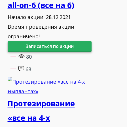
"DENTSPLY System Day" г.Москва
all-on-6 (все на 6)
2016 - Учебный курс
Начало акции: 28.12.2021
«Микропротезирование
Время проведения акции
жевательной группы зубов» г.Москва
ограничено!
Записаться по акции
2016 - Сертификационный курс
"Лазерная пародонтология" г.Москва
80
68
2016 - Сертификационный курс
"Мукогингивальная хирургия вокруг
имплантатов" г.Москва
Протезирование
2016 - Государственные курсы на базе
РУДН "Основы костной пластики.
«все на 4-х
Базовый и продвинутый курс. Синус