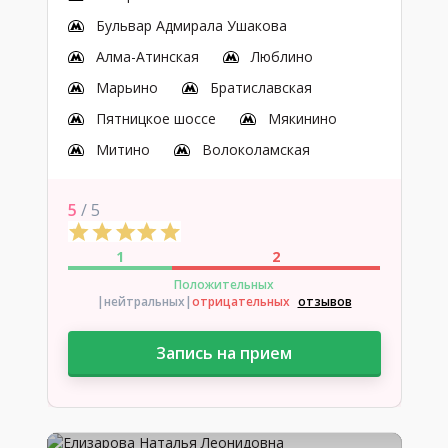
Бульвар Адмирала Ушакова
Алма-Атинская
Люблино
Марьино
Братиславская
Пятницкое шоссе
Мякинино
Митино
Волоколамская
5
/ 5
1
2
Положительных
|нейтральных
|
отрицательных
отзывов
Запись на прием