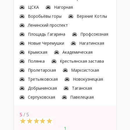
ЦСКА
Нагорная
Воробьёвы горы
Верхние Котлы
Ленинский проспект
Площадь Гагарина
Профсоюзная
Новые Черемушки
Нагатинская
Крымская
Академическая
Полянка
Крестьянская застава
Пролетарская
Марксистская
Третьяковская
Новокузнецкая
Добрынинская
Таганская
Серпуховская
Павелецкая
5
/ 5
1