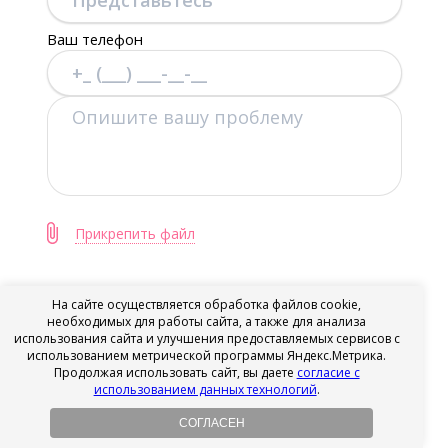
Ваш телефон
Прикрепить файл
На сайте осуществляется обработка файлов cookie,
необходимых для работы сайта, а также для анализа
ОТПРАВИТЬ
использования сайта и улучшения предоставляемых сервисов с
использованием метрической программы Яндекс.Метрика.
Продолжая использовать сайт, вы даете
согласие с
Я подтверждаю ознакомление и даю Согласие
использованием данных технологий
.
на обработку моих персональных данных в
порядке и на условиях, указанных в
Политике
СОГЛАСЕН
обработки персональных данных