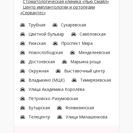
-
Стоматологическая клиника «Нью Смайл»
-
Центр имплантологии и ортопедии
«Сервантес»
Трубная
Сухаревская
Цветной бульвар
Савёловская
Рижская
Проспект Мира
Новослободская
Менделеевская
Достоевская
Марьина роща
Окружная
Выставочный центр
Владыкино (МЦК)
Тимирязевская
Улица Академика Королёва
Петровско-Разумовская
Бутырская
Фонвизинская
Телецентр
Улица Милашенкова