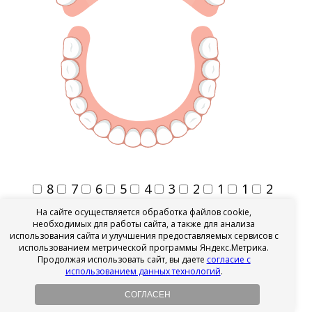
8
7
6
5
4
3
2
1
1
2
3
4
5
6
7
8
На сайте осуществляется обработка файлов cookie,
необходимых для работы сайта, а также для анализа
8
7
6
5
4
3
2
1
8
7
использования сайта и улучшения предоставляемых сервисов с
использованием метрической программы Яндекс.Метрика.
6
5
4
3
2
1
Продолжая использовать сайт, вы даете
согласие с
использованием данных технологий
.
Сколько стоит протезирование
СОГЛАСЕН
коронками из диоксида циркония?