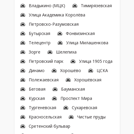
Владыкино (МЦК)
Тимирязевская
Улица Академика Королёва
Петровско-Разумовская
Бутырская
Фонвизинская
Телецентр
Улица Милашенкова
Зорге
Шелепиха
Петровский парк
Улица 1905 года
Динамо
Хорошёво
ЦСКА
Полежаевская
Хорошёвская
Беговая
Бауманская
Курская
Проспект Мира
Тургеневская
Сухаревская
Красносельская
Чистые пруды
Сретенский бульвар