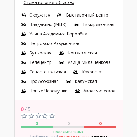
-
Стоматология «Элисан»
Окружная
Выставочный центр
Владыкино (МЦК)
Тимирязевская
Улица Академика Королёва
Петровско-Разумовская
Бутырская
Фонвизинская
Телецентр
Улица Милашенкова
Севастопольская
Каховская
Профсоюзная
Калужская
Новые Черемушки
Академическая
0
/ 5
0
0
0
Положительных