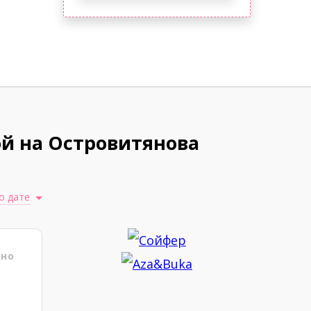
й на Островитянова
о дате
ено