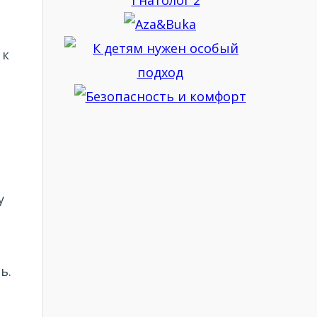
 к
у
ь.