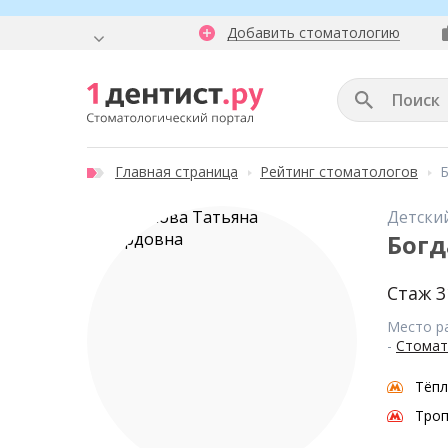
Добавить стоматологию
Главная страница
Рейтинг стоматологов
Б
Детски
Богд
Стаж 3
Место р
-
Стомат
Тёпл
Тро