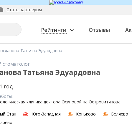
Стать партнером
Рейтинги
Отзывы
Ак
огданова Татьяна Эдуардовна
й стоматолог
анова Татьяна Эдуардовна
1 год
аботы:
ологическая клиника доктора Осиповой на Островитянова
ый Стан
Юго-Западная
Коньково
Беляево
парёво