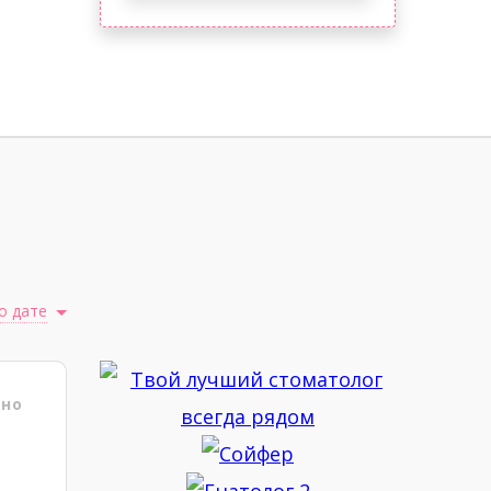
о дате
ено