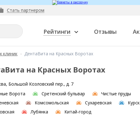
Стать партнером
Рейтинги
Отзывы
Ак
х клиник
ДентаВита на Красных Воротах
аВита на Красных Воротах
ва, Большой Козловский пер., д. 7
ные Ворота
Сретенский бульвар
Чистые пруды
еневская
Комсомольская
Сухаревская
Курск
овская
Лубянка
Китай-город