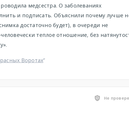
 проводила медсестра. О заболеваниях
олнить и подписать. Объяснили почему лучше н
нимка достаточно будет), в очереди не
о-человечески теплое отношение, без натянутос
у».
Красных Воротах
”
Не провер