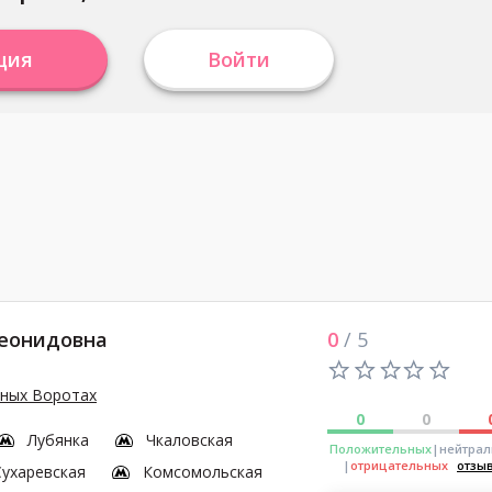
ция
Войти
Леонидовна
0
/ 5
сных Воротах
0
0
Лубянка
Чкаловская
Положительных
|нейтра
|
отрицательных
отзы
Сухаревская
Комсомольская