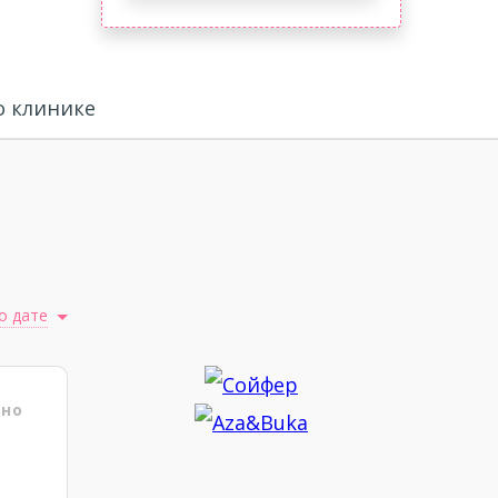
 клинике
о дате
ено