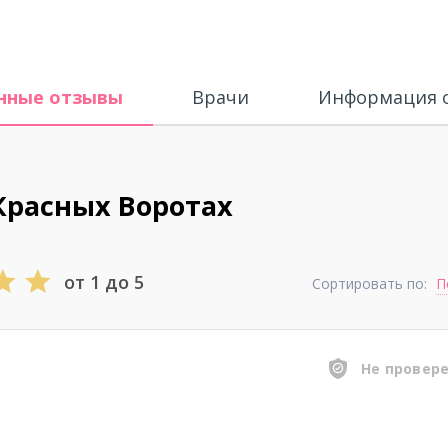
нные отзывы
Врачи
Информация о
Красных Воротах
от 1 до 5
Сортировать по:
П
Не провер