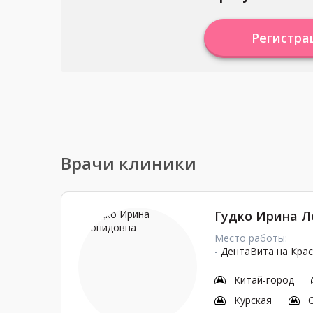
Регистра
Врачи клиники
Гудко Ирина 
Место работы:
-
ДентаВита на Кра
Китай-город
Курская