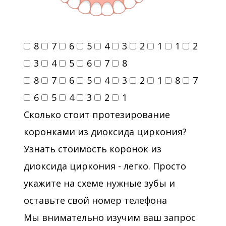
8
7
6
5
4
3
2
1
1
2
3
4
5
6
7
8
8
7
6
5
4
3
2
1
8
7
6
5
4
3
2
1
Сколько стоит протезирование
коронками из диоксида циркония?
Узнать стоимость коронок из
диоксида циркония - легко. Просто
укажите на схеме нужные зубы и
оставьте свой номер телефона
Мы внимательно изучим ваш запрос