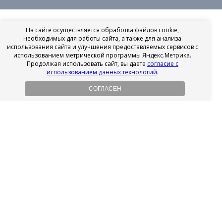
На сайте осуществляется обработка файлов cookie,
необходимых для работы сайта, а также для анализа
использования сайта и улучшения предоставляемых сервисов с
использованием метрической программы Яндекс.Метрика.
Продолжая использовать сайт, вы даете
согласие с
использованием данных технологий
.
СОГЛАСЕН
Рассрочка на имплантацию
Без первоначального взноса!
Подробнее
Осенний ценопад!
Подробнее
Ищешь врача?
Выбери своего стоматолога
Посмотреть рейтинг