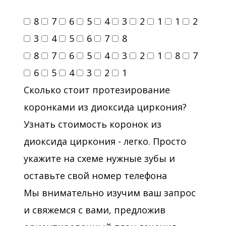
8
7
6
5
4
3
2
1
1
2
3
4
5
6
7
8
8
7
6
5
4
3
2
1
8
7
6
5
4
3
2
1
Сколько стоит протезирование
коронками из диоксида циркония?
Узнать стоимость коронок из
диоксида циркония - легко. Просто
укажите на схеме нужные зубы и
оставьте свой номер телефона
Мы внимательно изучим ваш запрос
и свяжемся с вами, предложив