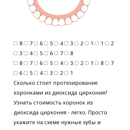
8
7
6
5
4
3
2
1
1
2
3
4
5
6
7
8
8
7
6
5
4
3
2
1
8
7
6
5
4
3
2
1
Сколько стоит протезирование
коронками из диоксида циркония?
Узнать стоимость коронок из
диоксида циркония - легко. Просто
укажите на схеме нужные зубы и