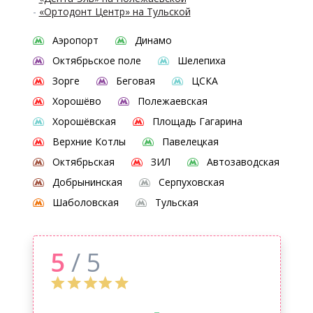
-
«Ортодонт Центр» на Тульской
Аэропорт
Динамо
Октябрьское поле
Шелепиха
Зорге
Беговая
ЦСКА
Хорошёво
Полежаевская
Хорошёвская
Площадь Гагарина
Верхние Котлы
Павелецкая
Октябрьская
ЗИЛ
Автозаводская
Добрынинская
Серпуховская
Шаболовская
Тульская
5
/ 5