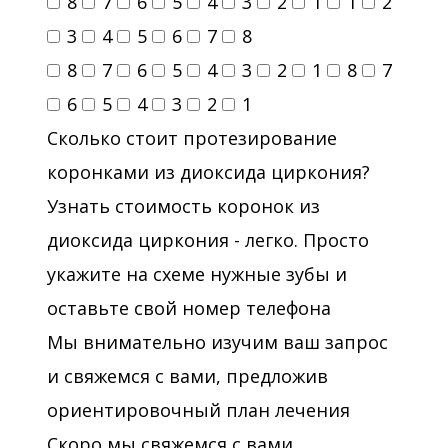
8
7
6
5
4
3
2
1
1
2
3
4
5
6
7
8
2012 - Семинар "Восстановление
8
7
6
5
4
3
2
1
8
7
анатомической формы передней и
6
5
4
3
2
1
боковой группы зубов в эстетических
Сколько стоит протезирование
реставрациях", Dentsply/Maillifer
коронками из диоксида циркония?
2012 - Курсы повышения
Узнать стоимость коронок из
квалификации "Современные
диоксида циркония - легко. Просто
технологии нехирургического
укажите на схеме нужные зубы и
лечения пародонта с
оставьте свой номер телефона
использованием системы "Вектор" на
Мы внимательно изучим ваш запрос
базе Стоматологического колледжа
и свяжемся с вами, предложив
№1
ориентировочный план лечения
2015 - Лекционно-практический курс
Скоро мы свяжемся с вами