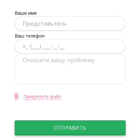
одиночных реставраций»
Ваше имя
2016 - Сочетание офисного и
домашнего отбеливания.Система
Ваш телефон
Opalescence. Отбеливание и
композитная реставрация. (Ultradent
“Gold level”)
2016 - Мастер класс «Операционный
микроскоп в ежедневной практике
врача-стоматолога» (DmG Stom)
Прикрепить файл
2016 - Применение SAF для
достижения целей эндодонтического
лечения (“Geosoft”)
ОТПРАВИТЬ