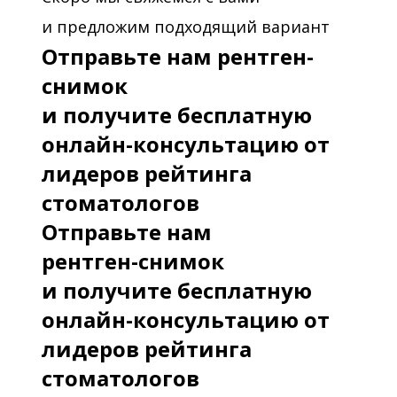
«Современные подходы к
и предложим подходящий вариант
восстановлению фронтальной
Отправьте нам рентген-
группы зубов: успешное выполнения
снимок
реставраций и предотвращение
и получите бесплатную
ошибок и осложнений» ( «Keer»)
онлайн-консультацию от
2015 - Лекционно-практический курс
лидеров рейтинга
«Успешное выполнение непрямых
стоматологов
адгезивных реставраций
Отправьте нам
жевательных зубов. Эстетика и
рентген-снимок
функция
и получите бесплатную
онлайн-консультацию от
2015 - Тренинг «CAD-CAM cистема
лидеров рейтинга
CEREC- основы сканирования,
стоматологов
моделирования и изготовления