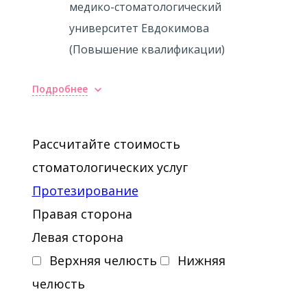
медико-стоматологический
университет Евдокимова
(Повышение квалификации)
Подробнее
Повышение квалификации
2008 - Практический курс
Рассчитайте стоимость
"Применение современных никель-
стоматологических услуг
титановых инструментов Protaper
Протезирование
Universal" при Dentsply/Maillefer
Правая сторона
2009 - Семинар "Выбор аксессуаров
Левая сторона
при работе с композитными
Верхняя челюсть
Нижняя
материалами. Коффердам в практике
челюсть
стоматолога" в технологическом