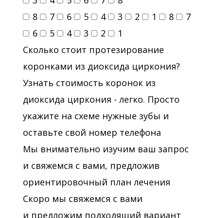
3
4
5
6
7
8
8
7
6
5
4
3
2
1
8
7
6
5
4
3
2
1
Сколько стоит протезирование
коронками из диоксида циркония?
Узнать стоимость коронок из
диоксида циркония - легко. Просто
укажите на схеме нужные зубы и
оставьте свой номер телефона
Мы внимательно изучим ваш запрос
и свяжемся с вами, предложив
ориентировочный план лечения
Скоро мы свяжемся с вами
и предложим подходящий вариант