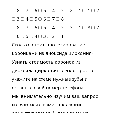
8
7
6
5
4
3
2
1
1
2
3
4
5
6
7
8
8
7
6
5
4
3
2
1
8
7
6
5
4
3
2
1
Сколько стоит протезирование
коронками из диоксида циркония?
Узнать стоимость коронок из
диоксида циркония - легко. Просто
укажите на схеме нужные зубы и
оставьте свой номер телефона
Мы внимательно изучим ваш запрос
и свяжемся с вами, предложив