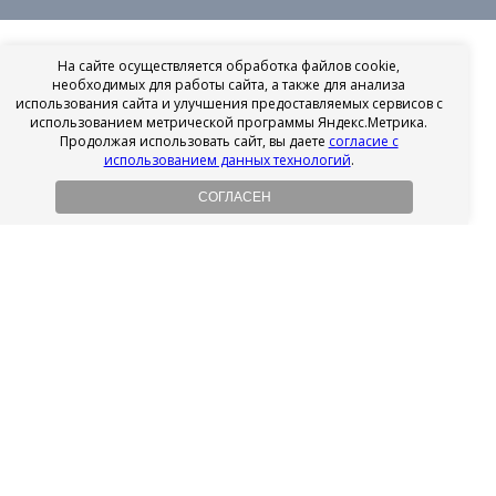
На сайте осуществляется обработка файлов cookie,
необходимых для работы сайта, а также для анализа
использования сайта и улучшения предоставляемых сервисов с
использованием метрической программы Яндекс.Метрика.
Продолжая использовать сайт, вы даете
согласие с
использованием данных технологий
.
СОГЛАСЕН
Рассрочка на имплантацию
Без первоначального взноса!
Подробнее
Осенний ценопад!
Подробнее
Ищешь врача?
Выбери своего стоматолога
Посмотреть рейтинг