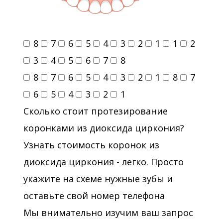
8
7
6
5
4
3
2
1
1
2
3
4
5
6
7
8
8
7
6
5
4
3
2
1
8
7
6
5
4
3
2
1
Сколько стоит протезирование
коронками из диоксида циркония?
Узнать стоимость коронок из
диоксида циркония - легко. Просто
укажите на схеме нужные зубы и
оставьте свой номер телефона
Мы внимательно изучим ваш запрос