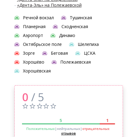
-
«Дента-Эль» на Полежаевской
Речной вокзал
Тушинская
Планерная
Сходненская
Аэропорт
Динамо
Октябрьское поле
Шелепиха
Зорге
Беговая
ЦСКА
Хорошёво
Полежаевская
Хорошёвская
0
/ 5
5
1
Положительных
|нейтральных
|
отрицательных
отзывов