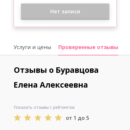
Нет записи
Услуги и цены
Проверенные отзывы
О
Отзывы о Буравцова
Елена Алексеевна
Показать отзывы с рейтингом:
от 1 до 5