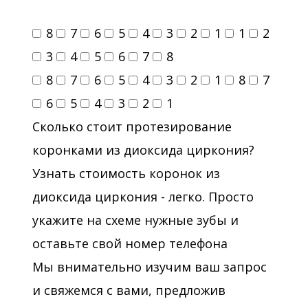
8
7
6
5
4
3
2
1
1
2
3
4
5
6
7
8
8
7
6
5
4
3
2
1
8
7
6
5
4
3
2
1
Сколько стоит протезирование
коронками из диоксида циркония?
Узнать стоимость коронок из
диоксида циркония - легко. Просто
укажите на схеме нужные зубы и
оставьте свой номер телефона
Мы внимательно изучим ваш запрос
и свяжемся с вами, предложив