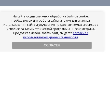
На сайте осуществляется обработка файлов cookie,
необходимых для работы сайта, а также для анализа
использования сайта и улучшения предоставляемых сервисов с
использованием метрической программы Яндекс.Метрика.
Продолжая использовать сайт, вы даете
согласие с
использованием данных технологий
.
СОГЛАСЕН
Рассрочка на имплантацию
Без первоначального взноса!
Подробнее
Осенний ценопад!
Подробнее
Ищешь врача?
Выбери своего стоматолога
Посмотреть рейтинг