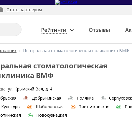
Стать партнером
Рейтинги
Отзывы
Ак
х клиник
Центральная стоматологическая поликлиника ВМФ
ральная стоматологическая
иклиника ВМФ
ва, ул. Крымский Вал, д. 4
брьская
Добрынинская
Полянка
Серпуховс
 Культуры
Шаболовская
Третьяковская
Пав
откинская
Новокузнецкая