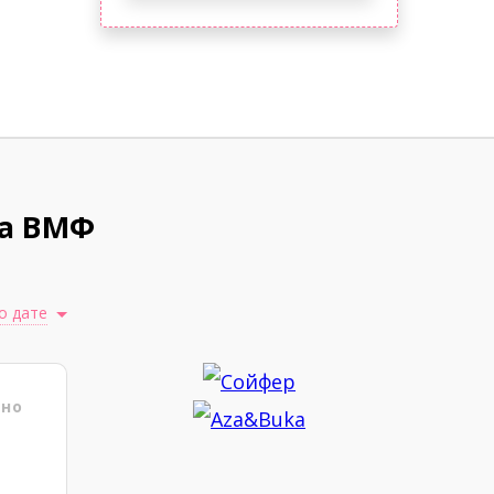
ка ВМФ
о дате
ено