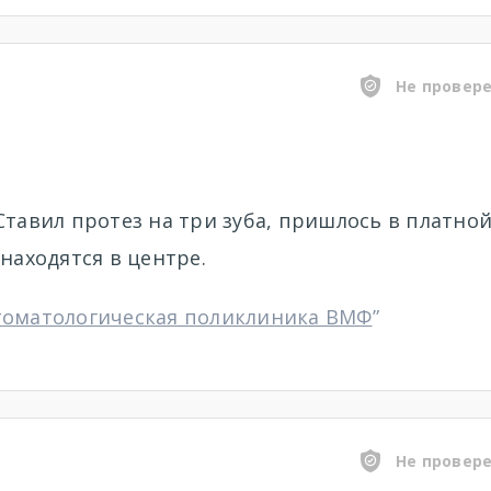
Не провер
Ставил протез на три зуба, пришлось в платно
находятся в центре.
томатологическая поликлиника ВМФ
”
Не провер