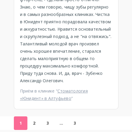
Знаю, о чем говорю, чищу зубы регулярно
и в самых разнообразных клиниках. Чистка
в Юнидент приятно порадовала качеством
и аккуратностью. Нравится основательный
и скрупулезный подход, а не "на отвяжись".
Талантливый молодой врач произвел
очень хорошее впечатление, старался
сделать малоприятную в общем-то
процедуру максимально комфортной.
Приду туда снова. И, да, врач - Зубенко
Александр Олегович.
Приём в клинике “
Стоматология
«Юнидент» в Алтуфьево
”
1
2
3
…
3