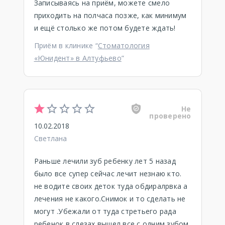
Записываясь на приём, можете смело
приходить на полчаса позже, как минимум
и ещё столько же потом будете ждать!
Приём в клинике “
Стоматология
«Юнидент» в Алтуфьево
”
Не
проверено
10.02.2018
Светлана
Раньше лечили зуб ребенку лет 5 назад
было все супер сейчас лечит незнаю кто.
не водите своих деток туда обдиралрвка а
лечения не какого.Снимок и то сделать не
могут .Убежали от туда стретьего рада
ребенок в слезах вышел все с одним зубом