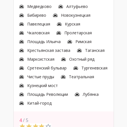
Медведково
Алтуфьево
Бибирево
Новокузнецкая
Павелецкая
Курская
Чкаловская
Пролетарская
Площадь Ильича
Римская
Крестьянская застава
Таганская
Марксистская
Охотный ряд
Сретенский бульвар
Тургеневская
Чистые пруды
Театральная
Кузнецкий мост
Площадь Революции
Лубянка
Китай-город
4
/ 5